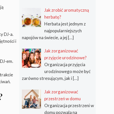
ją
Jak zrobić aromatyczną
herbatę?
Herbata jest jednym z
najpopularniejszych
y DJ-a.
napojów na świecie, a jej
[…]
ętności i
Jak zorganizować
przyjęcie urodzinowe?
 DJ-em.
Organizacja przyjęcia
urodzinowego może być
trakcie
zarówno stresującym, jak i
[…]
kiwań.
Jak zorganizować
?
przestrzeń w domu
Organizacja przestrzeni w
domu pozwala na