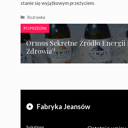
stanie się wyjątkowym przeżyciem.
Kategorie
Rozrywka
POPRZEDNI
Ormus Sekretne Źródło Energii 
Zdrowia?
Fabryka Jeansów
Solutions
Ostatnie wpisy