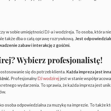
czy w sobie umiejętności DJ-a i wodzireja. To osoba, która nie
ale także dba o całą oprawę rozrywkową.
Jest odpowiedzial
dzenie zabaw i interakcję z gośćmi.
rej? Wybierz profesjonalistę!
ostosowanie się do potrzeb klienta.
Każda impreza jest inna
óżnić.
Profesjonalny
DJ wodzirej
jest w stanie współpracowa
kretnego wydarzenia. To sprawia, że każda impreza jest unika
ków.
lko osoba odpowiedzialna za muzykę na imprezie. To także kt