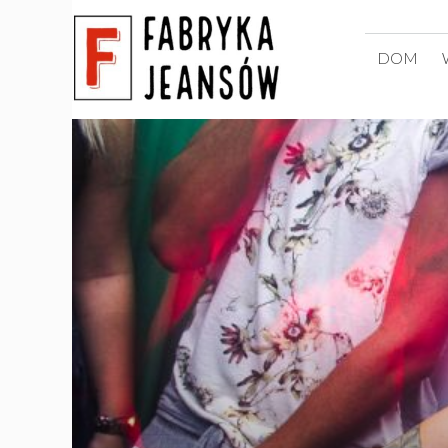
Przejdź
do
DOM
treści