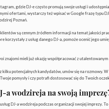
stagram, gdzie DJ-e często promują swoje usługi i udostępnia
óżnymi ofertami, wystarczy też wpisać w Google frazę typu DJ
wodzirej Poznań.
 klientów są cennym źródłem informacji na temat jakości prac
tóre korzystały z usług danego DJ-a, pomoże ocenić jego umiej
oi znajomi mieli już okazję współpracować z utalentowanym
z kilku potencjalnych kandydatów, umów się na rozmowy. W 
a Twoje pomysły i czy potrafi dostosować się do Twoich ocze
J-a wodzireja na swoją imprezę
 usług DJ-a wodzireja podczas organizacji swojej imprezy. To