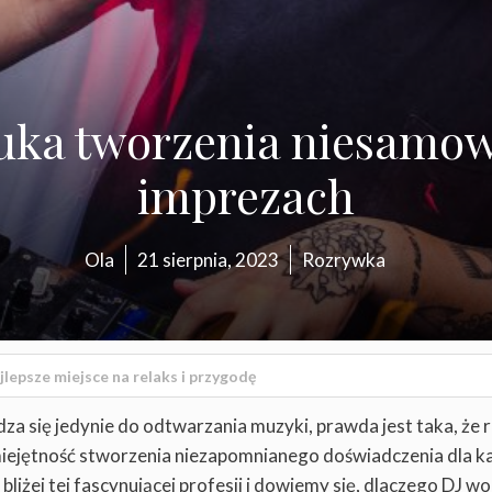
tuka tworzenia niesamow
imprezach
Ola
21 sierpnia, 2023
Rozrywka
e?
a się jedynie do odtwarzania muzyki, prawda jest taka, że r
umiejętność stworzenia niezapomnianego doświadczenia dla 
liżej tej fascynującej profesji i dowiemy się, dlaczego DJ wo