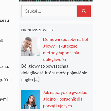
jak się przed tym
Szukaj:
ustrzec?
kcesu
NAJNOWSZE WPISY
Domowe sposoby na ból
ne
głowy – skuteczne
metody łagodzenia
dolegliwości
Ból głowy to powszechna
czna.
dolegliwość, która może pojawić się
gośćmi.
nagle i
[…]
Jak nauczyć się gwizdać
nymi
głośno – poradnik dla
początkujących