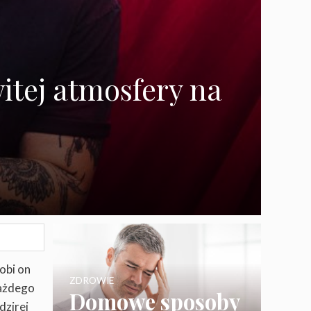
itej atmosfery na
obi on
ZDROWIE
każdego
Domowe sposoby
dzirej