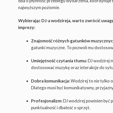
dba o płynność przebiegu wydarzenia, koordynuje 
najwyższym poziomie.
Wybierając DJ-a wodzireja, warto zwrócić uwagę
imprezy:
Znajomość różnych gatunków muzycznyc
gatunki muzyczne. To pozwoli mu dostosow
Umiejętność czytania tłumu:
DJ wodzirej m
dostosować muzykę oraz interakcje do sytua
Dobra komunikacja:
Wodzirej to nie tylko 
Dlatego musi być komunikatywny, przyjazny
Profesjonalizm:
DJ wodzirej powinien być 
punktualność i dbałość o sprzęt.