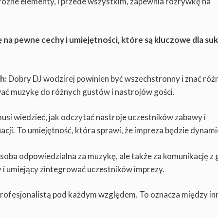
różne elementy, i przede wszystkim, zapewnia rozrywkę na
 na pewne cechy i umiejętności, które są kluczowe dla su
h:
Dobry DJ wodzirej powinien być wszechstronny i znać róż
ać muzykę do różnych gustów i nastrojów gości.
usi wiedzieć, jak odczytać nastroje uczestników zabawy i
cji. To umiejętność, która sprawi, że impreza będzie dynami
osoba odpowiedzialna za muzykę, ale także za komunikację z 
 i umiejący zintegrować uczestników imprezy.
profesjonalistą pod każdym względem. To oznacza między in