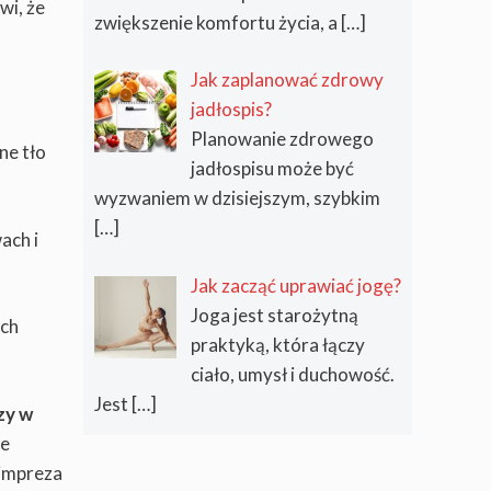
wi, że
zwiększenie komfortu życia, a
[…]
Jak zaplanować zdrowy
jadłospis?
Planowanie zdrowego
ne tło
jadłospisu może być
wyzwaniem w dzisiejszym, szybkim
[…]
ach i
Jak zacząć uprawiać jogę?
Joga jest starożytną
ich
praktyką, która łączy
ciało, umysł i duchowość.
Jest
[…]
zy w
ne
 impreza