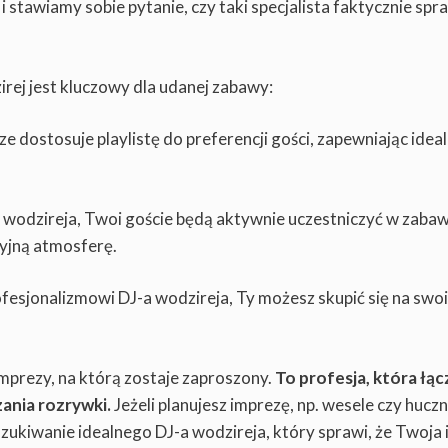
stawiamy sobie pytanie, czy taki specjalista faktycznie spra
rej jest kluczowy dla udanej zabawy:
 dostosuje playlistę do preferencji gości, zapewniając ideal
 wodzireja, Twoi goście będą aktywnie uczestniczyć w zabaw
cyjną atmosferę.
ofesjonalizmowi DJ-a wodzireja, Ty możesz skupić się na swo
mprezy, na którą zostaje zaproszony.
To profesja, która łąc
zania rozrywki.
Jeżeli planujesz imprezę, np. wesele czy hucz
zukiwanie idealnego DJ-a wodzireja, który sprawi, że Twoja