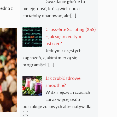
Gwizdanie głośne to
jedna z
umiejętność, którą wielu ludzi
chciałoby opanować, ale
[…]
Cross-Site Scripting (XSS)
– jak się przed tym
ustrzec?
Jednym z częstych
zagrożeń, z jakimi mierzą się
programiści i
[…]
Jak zrobić zdrowe
smoothie?
W dzisiejszych czasach
coraz więcej osób
poszukuje zdrowych alternatyw dla
[…]