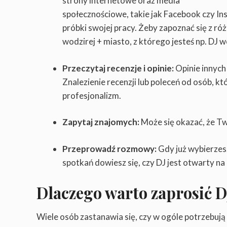
strony internetowe oraz media
społecznościowe, takie jak Facebook czy In
próbki swojej pracy. Żeby zapoznać się z r
wodzirej + miasto, z którego jesteś np. DJ 
Przeczytaj recenzje i opinie:
Opinie innych
Znalezienie recenzji lub poleceń od osób, k
profesjonalizm.
Zapytaj znajomych:
Może się okazać, że Tw
Przeprowadź rozmowy:
Gdy już wybierzes
spotkań dowiesz się, czy DJ jest otwarty n
Dlaczego warto zaprosić D
Wiele osób zastanawia się, czy w ogóle potrzebują