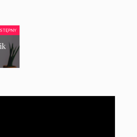
STĘPNY
ik