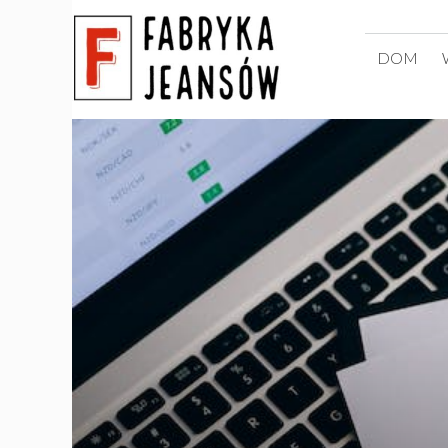
Przejdź
do
DOM
treści