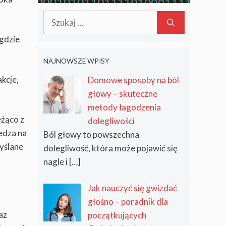
jak się przed tym
Szukaj:
ustrzec?
 gdzie
NAJNOWSZE WPISY
akcje,
Domowe sposoby na ból
głowy – skuteczne
metody łagodzenia
eżąco z
dolegliwości
edza na
Ból głowy to powszechna
yślane
dolegliwość, która może pojawić się
nagle i
[…]
Jak nauczyć się gwizdać
głośno – poradnik dla
az
początkujących