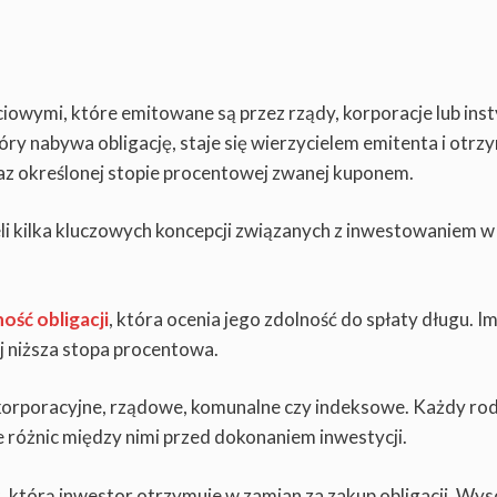
owymi, które emitowane są przez rządy, korporacje lub inst
óry nabywa obligację, staje się wierzycielem emitenta i otrz
raz określonej stopie procentowej zwanej kuponem.
li kilka kluczowych koncepcji związanych z inwestowaniem w
ość obligacji
, która ocenia jego zdolność do spłaty długu. I
j niższa stopa procentowa.
cje korporacyjne, rządowe, komunalne czy indeksowe. Każdy ro
e różnic między nimi przed dokonaniem inwestycji.
, którą inwestor otrzymuje w zamian za zakup obligacji. Wy