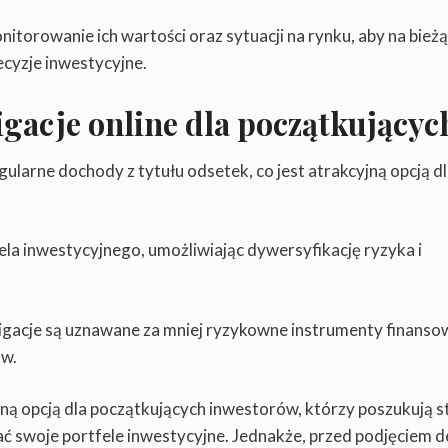
onitorowanie ich wartości oraz sytuacji na rynku, aby na bież
cyzje inwestycyjne.
igacje online dla początkującyc
ularne dochody z tytułu odsetek, co jest atrakcyjną opcją d
la inwestycyjnego, umożliwiając dywersyfikację ryzyka i
igacje są uznawane za mniej ryzykowne instrumenty finanso
ów.
ną opcją dla początkujących inwestorów, którzy poszukują s
 swoje portfele inwestycyjne. Jednakże, przed podjęciem d