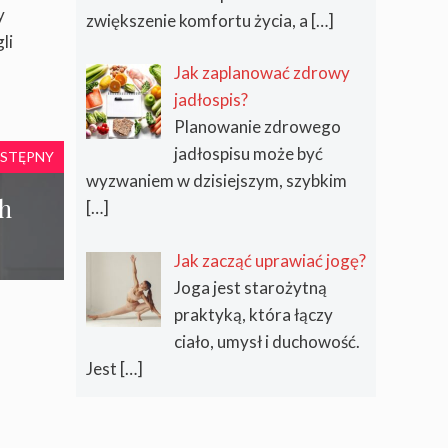
y
zwiększenie komfortu życia, a
[…]
li
Jak zaplanować zdrowy
jadłospis?
Planowanie zdrowego
jadłospisu może być
STĘPNY
wyzwaniem w dzisiejszym, szybkim
ch
[…]
Jak zacząć uprawiać jogę?
Joga jest starożytną
praktyką, która łączy
ciało, umysł i duchowość.
Jest
[…]