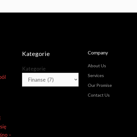
Company
Kategorie
About Us
Kategorie
Services
ból
Our Promise
Contact Us
i
się
śno –