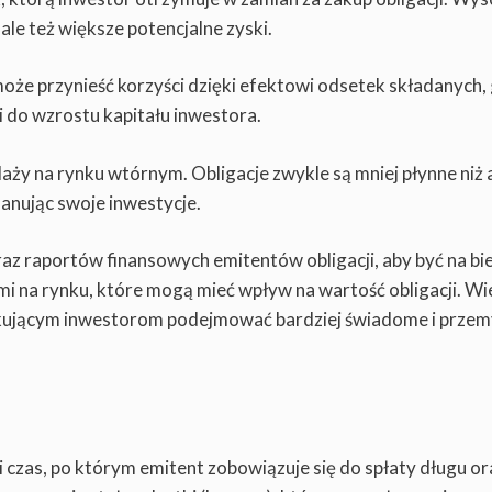
le też większe potencjalne zyski.
oże przynieść korzyści dzięki efektowi odsetek składanych,
 do wzrostu kapitału inwestora.
daży na rynku wtórnym. Obligacje zwykle są mniej płynne niż 
anując swoje inwestycje.
raz raportów finansowych emitentów obligacji, aby być na bi
mi na rynku, które mogą mieć wpływ na wartość obligacji. Wi
kującym inwestorom podejmować bardziej świadome i przem
i czas, po którym emitent zobowiązuje się do spłaty długu or