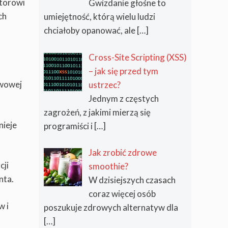
storowi
Gwizdanie głośne to
ch
umiejętność, którą wielu ludzi
chciałoby opanować, ale
[…]
Cross-Site Scripting (XSS)
– jak się przed tym
awowej
ustrzec?
Jednym z częstych
zagrożeń, z jakimi mierzą się
nieje
programiści i
[…]
Jak zrobić zdrowe
cji
smoothie?
nta.
W dzisiejszych czasach
coraz więcej osób
w i
poszukuje zdrowych alternatyw dla
[…]