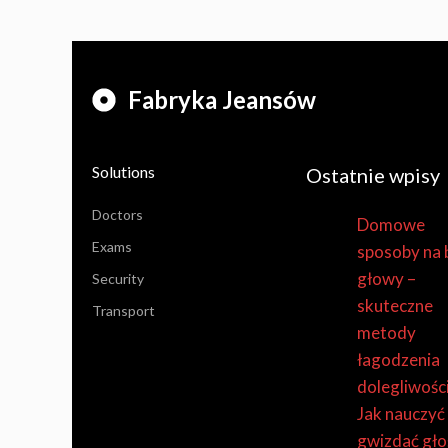
Fabryka Jeansów
Solutions
Ostatnie wpisy
Doctors
Domowe
Exams
sposoby na 
głowy –
Security
skuteczne
Transport
metody
łagodzenia
dolegliwośc
Jak nauczyć 
gwizdać gło