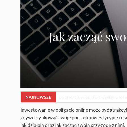
Jak zacząć sw
NAJNOWSZE
Co zrobić, by poprawić kondycję?
WPISY
Inwestowanie w obligacje online może być atrakcy
zdywersyfikować swoje portfele inwestycyjne i osi
jak działają oraz jak zacząć swoją przygodę z nimi.