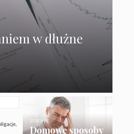
aniem w dłużne
ZDROWIE
ligacje,
Domowe sposoby