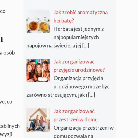
ąco
Jak zrobić aromatyczną
herbatę?
Herbata jest jednym z
h
najpopularniejszych
napojów na świecie, a jej
[…]
la osób
Jak zorganizować
przyjęcie urodzinowe?
Organizacja przyjęcia
urodzinowego może być
zarówno stresującym, jak i
[…]
we, co
Jak zorganizować
przestrzeń w domu
tabilnych
Organizacja przestrzeni w
ecyzji
domu pozwala na