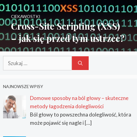
CIEKAWOSTKI
Cross-Site Scripting (XSS)
– jak się przed tym ustrzec?
Szukaj:
NAJNOWSZE WPISY
Domowe sposoby na ból głowy – skuteczne
metody łagodzenia dolegliwości
Ból głowy to powszechna dolegliwość, która
może pojawić się nagle i
[…]