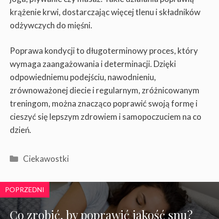
krążenie krwi, dostarczając więcej tlenu i składników
odżywczych do mięśni.
Poprawa kondycji to długoterminowy proces, który
wymaga zaangażowania i determinacji. Dzięki
odpowiedniemu podejściu, nawodnieniu,
zrównoważonej diecie i regularnym, zróżnicowanym
treningom, można znacząco poprawić swoją formę i
cieszyć się lepszym zdrowiem i samopoczuciem na co
dzień.
Kategorie
Ciekawostki
POPRZEDNI
Co zrobić, by poprawić jakość snu?