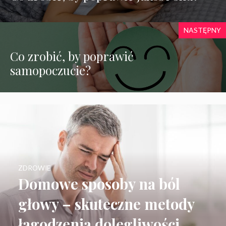
NASTĘPNY
Co zrobić, by poprawić
samopoczucie?
ZDROWIE
Domowe sposoby na ból
głowy – skuteczne metody
łagodzenia dolegliwości