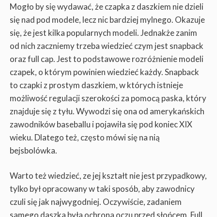
Mogło by się wydawać, że czapka z daszkiem nie dzieli
się nad pod modele, lecz nic bardziej mylnego. Okazuje
się, że jest kilka popularnych modeli. Jednakże zanim
od nich zaczniemy trzeba wiedzieć czym jest snapback
oraz full cap. Jest to podstawowe rozróżnienie modeli
czapek, o którym powinien wiedzieć każdy. Snapback
to czapki z prostym daszkiem, w których istnieje
możliwość regulacji szerokości za pomocą paska, który
znajduje się z tyłu. Wywodzi się ona od amerykańskich
zawodników baseballu i pojawiła się pod koniec XIX
wieku. Dlatego też, często mówi się na nią
bejsbolówka.
Warto też wiedzieć, ze jej kształt nie jest przypadkowy,
tylko był opracowany w taki sposób, aby zawodnicy
czuli się jak najwygodniej. Oczywiście, zadaniem
samego daszka była ochrona oczu przed słońcem. Full