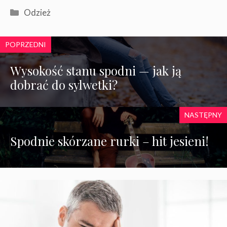
Kategorie
Odzież
POPRZEDNI
Wysokość stanu spodni — jak ją
dobrać do sylwetki?
NASTĘPNY
Spodnie skórzane rurki – hit jesieni!