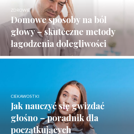
ZDROWIE
Domowe sposoby na ból
głowy – skuteczne metody
łagodzenia dolegliwości
CIEKAWOSTKI
Jak nauczyć się gwizdać
głośno – poradnik dla
początkujących