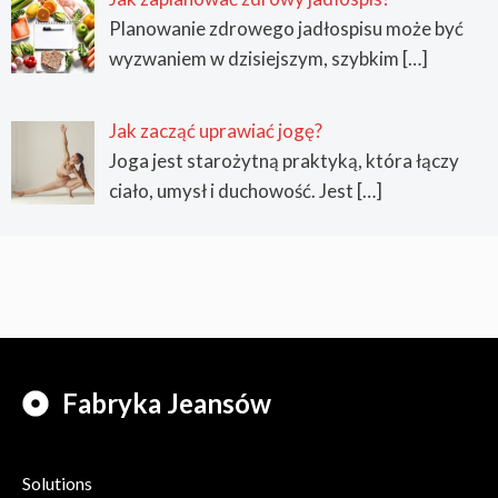
Planowanie zdrowego jadłospisu może być
wyzwaniem w dzisiejszym, szybkim
[…]
Jak zacząć uprawiać jogę?
Joga jest starożytną praktyką, która łączy
ciało, umysł i duchowość. Jest
[…]
Fabryka Jeansów
Solutions