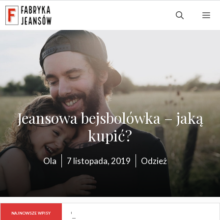
Przejdź
M
do
treści
Jeansowa bejsbolówka – jaką
kupić?
Ola
7 listopada, 2019
Odzież
Co zrobić, by poprawić samopoczucie?
NAJNOWSZE WPISY